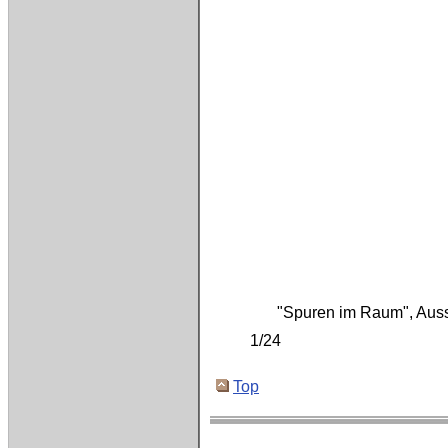
"Spuren im Raum", Auss
1/24
Top